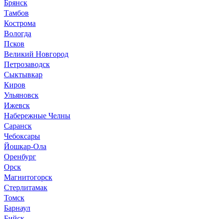
Брянск
Тамбов
Кострома
Вологда
Псков
Великий Новгород
Петрозаводск
Сыктывкар
Киров
Ульяновск
Ижевск
Набережные Челны
Саранск
Чебоксары
Йошкар-Ола
Оренбург
Орск
Магнитогорск
Стерлитамак
Томск
Барнаул
Бийск