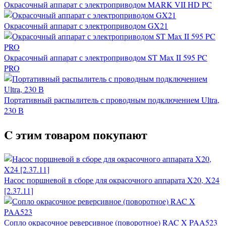
Окрасочный аппарат с электроприводом MARK VII HD PC
Окрасочный аппарат с электроприводом GX21
Окрасочный аппарат с электроприводом ST Max II 595 PC
PRO
Портативный распылитель с проводным подключением Ultra,
230 В
C этим товаром покупают
Насос поршневой в сборе для окрасочного аппарата X20, X24
[2.37.11]
Сопло окрасочное реверсивное (поворотное) RAC X PAA523