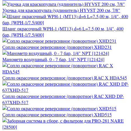
Удочка для краскопульта (удлинитель) HYVST 200 см, 7/8"
Шланг окрасочный WPH-1 (МТ13) d=6 L=7.5,00 м, 1/4", 400
бар, [WPH-1/7.5/400]
Сопло окрасочное реверсивное (поворотное) XHD231
Манометр воздушный, 0 - 7 бар, 1/4" NPT [121424]
Сопло окрасочное реверсивное (поворотное) RAC X HDA545
Сопло окрасочное реверсивное (поворотное) RAC XHD DP-
637XHD-517
Сопло окрасочное реверсивное (поворотное) XHD515