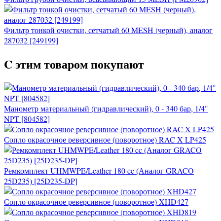
Фильтр тонкой очистки, сетчатый 60 MESH (черный), аналог
287032 [249199]
C этим товаром покупают
Манометр материальный (гидравлический), 0 - 340 бар, 1/4"
NPT [804582]
Сопло окрасочное реверсивное (поворотное) RAC X LP425
Ремкомплект UHMWPE/Leather 180 cc (Аналог GRACO
25D235) [25D235-DP]
Сопло окрасочное реверсивное (поворотное) XHD427