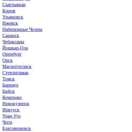
Сыктывкар
Киров
Ульяновск
Ижевск
Набережные Челны
Саранск
Чебоксары
Йошкар-Ола
Оренбург
Орск
Магнитогорск
Стерлитамак
Томск
Барнаул
Бийск
Кемерово
Новокузнецк
Иркутск
Улан-Удэ
Чита
Благовещенск