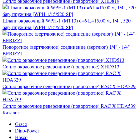
Сопло окрасочное реверсивное (поворотное) XHD819
Шланг окрасочный WPH-1 (МТ13) d=6 L=15,00 м, 1/4", 520
бар, пружина [WPH-1/15/520-SP]
Поворотное (вертлюжное) соединение (вертлюг) 1/4" - 1/4"
BERIZZI
Сопло окрасочное реверсивное (поворотное) XHD513
Сопло окрасочное реверсивное (поворотное) RAC X HDA329
Сопло окрасочное реверсивное (поворотное) RAC X HDA539
Каталог
Graco
Dino-Power
Hasco